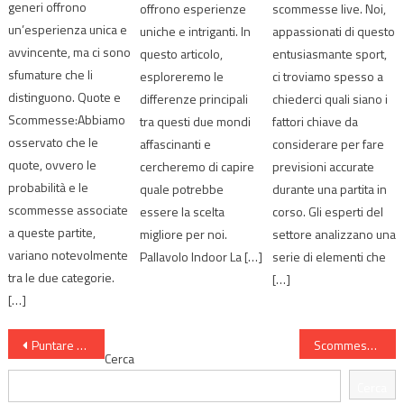
generi offrono
offrono esperienze
scommesse live. Noi,
un’esperienza unica e
uniche e intriganti. In
appassionati di questo
avvincente, ma ci sono
questo articolo,
entusiasmante sport,
sfumature che li
esploreremo le
ci troviamo spesso a
distinguono. Quote e
differenze principali
chiederci quali siano i
Scommesse:Abbiamo
tra questi due mondi
fattori chiave da
osservato che le
affascinanti e
considerare per fare
quote, ovvero le
cercheremo di capire
previsioni accurate
probabilità e le
quale potrebbe
durante una partita in
scommesse associate
essere la scelta
corso. Gli esperti del
a queste partite,
migliore per noi.
settore analizzano una
variano notevolmente
Pallavolo Indoor La […]
serie di elementi che
tra le due categorie.
[…]
[…]
Navigazione
Puntare per Set o per Match: Cosa Conviene di Più?
Scommesse Pallavolo Giovanile: Cosa Sapere Prima
Cerca
articoli
Cerca