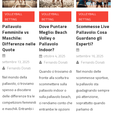
VOLLEYBALL
VOLLEYBALL
VOLLEYBALL
BETTING
BETTING
BETTING
Pallavolo
Dove Puntare
Scommesse Live
Femminile vs
Meglio: Beach
Pallavolo: Cosa
Maschile:
Volley o
Guardano gli
Differenze nelle
Pallavolo
Esperti?
Quote
Indoor?
ottobre 4, 2025
settembre 16, 2025
settembre 13, 2025
Fernando Donati
Fernando Donati
Fernando Donati
Quando ci troviamo di
Nel mondo delle
Nel mondo della
fronte alla scelta tra
scommesse sportive,
pallavolo, ci troviamo
scommettere sulla
la pallavolo sta
spesso a discutere
pallavolo indoor o
guadagnando sempre
delle differenze tra le
sulla pallavolo beach,
più attenzione,
competizioni femminili
ci rendiamo conto che
soprattutto quando
e maschili. Entrambi i
entrambe le opzioni
parliamo di