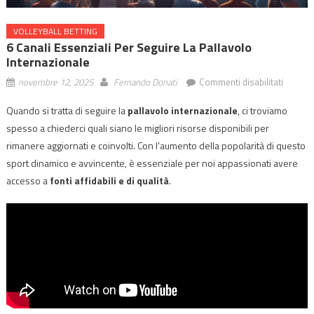
VOLLEYBALL BETTING
6 Canali Essenziali Per Seguire La Pallavolo
Internazionale
su
novembre 12, 2025
Fernando Donati
Commenti disabilitati
6
Quando si tratta di seguire la
pallavolo internazionale
, ci troviamo
Canali
spesso a chiederci quali siano le migliori risorse disponibili per
Essenzi
per
rimanere aggiornati e coinvolti. Con l’aumento della popolarità di questo
Seguire
sport dinamico e avvincente, è essenziale per noi appassionati avere
la
accesso a
fonti affidabili e di qualità
.
Pallavo
Interna