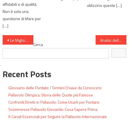
affidabili e di qualità.
utilizzino queste […]
Non è solo una
questione di tifare per
[…]
Navigazione
Le Migliori Piattaforme Online per Puntare sulla Pallavolo
Analisi delle Scommesse: 6 Variabili che Influenzano
Cerca
articoli
Cerca
Recent Posts
Glossario delle Puntate: I Termini Chiave da Conoscere
Pallavolo Olimpica: Storia delle Quote più Famose
Confronti Diretti in Pallavolo: Come Usarli per Puntare
Scommesse Pallavolo Giovanile: Cosa Sapere Prima
6 Canali Essenziali per Seguire la Pallavolo Internazionale