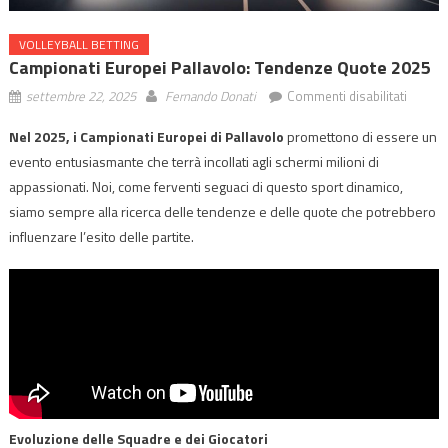
VOLLEYBALL BETTING
Campionati Europei Pallavolo: Tendenze Quote 2025
su
settembre 22, 2025
Fernando Donati
Commenti disabilitati
Campio
Nel 2025, i Campionati Europei di Pallavolo
promettono di essere un
Europe
evento entusiasmante che terrà incollati agli schermi milioni di
Pallavo
Tenden
appassionati. Noi, come ferventi seguaci di questo sport dinamico,
Quote
siamo sempre alla ricerca delle tendenze e delle quote che potrebbero
2025
influenzare l’esito delle partite.
Evoluzione delle Squadre e dei Giocatori