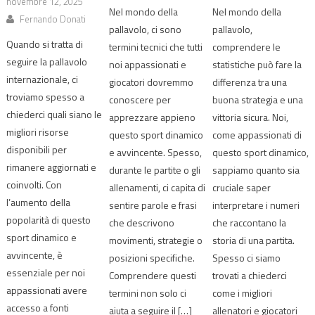
novembre 12, 2025
Nel mondo della
Nel mondo della
Fernando Donati
pallavolo, ci sono
pallavolo,
Quando si tratta di
termini tecnici che tutti
comprendere le
seguire la pallavolo
noi appassionati e
statistiche può fare la
internazionale, ci
giocatori dovremmo
differenza tra una
troviamo spesso a
conoscere per
buona strategia e una
chiederci quali siano le
apprezzare appieno
vittoria sicura. Noi,
migliori risorse
questo sport dinamico
come appassionati di
disponibili per
e avvincente. Spesso,
questo sport dinamico,
rimanere aggiornati e
durante le partite o gli
sappiamo quanto sia
coinvolti. Con
allenamenti, ci capita di
cruciale saper
l’aumento della
sentire parole e frasi
interpretare i numeri
popolarità di questo
che descrivono
che raccontano la
sport dinamico e
movimenti, strategie o
storia di una partita.
avvincente, è
posizioni specifiche.
Spesso ci siamo
essenziale per noi
Comprendere questi
trovati a chiederci
appassionati avere
termini non solo ci
come i migliori
accesso a fonti
aiuta a seguire il […]
allenatori e giocatori