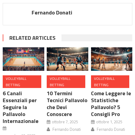
Fernando Donati
RELATED ARTICLES
VOLLEYBALL
VOLLEYBALL
VOLLEYBALL
BETTING
BETTING
BETTING
6 Canali
10 Termini
Come Leggere le
Essenziali per
Tecnici Pallavolo
Statistiche
Seguire la
che Devi
Pallavolo? 5
Pallavolo
Conoscere
Consigli Pro
Internazionale
ottobre 7, 2025
ottobre 1, 2025
Fernando Donati
Fernando Donati